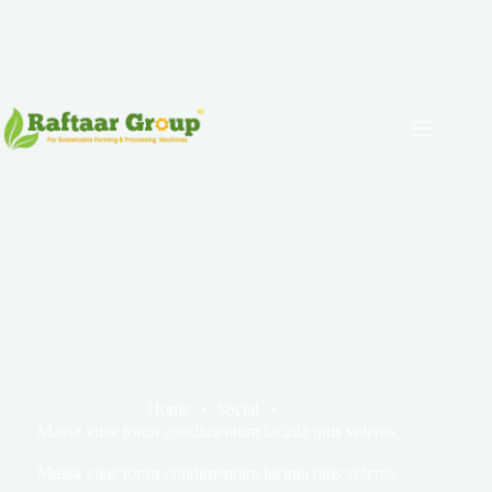
Home
Social
Massa vitae tortor condimentum lacinia quis veleros
Massa vitae tortor condimentum lacinia quis veleros