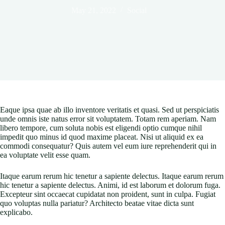
May 21, 2022
Social
Eaque ipsa quae ab illo inventore veritatis et quasi. Sed ut perspiciatis
unde omnis iste natus error sit voluptatem. Totam rem aperiam. Nam
libero tempore, cum soluta nobis est eligendi optio cumque nihil
impedit quo minus id quod maxime placeat. Nisi ut aliquid ex ea
commodi consequatur? Quis autem vel eum iure reprehenderit qui in
ea voluptate velit esse quam.
Itaque earum rerum hic tenetur a sapiente delectus. Itaque earum rerum
hic tenetur a sapiente delectus. Animi, id est laborum et dolorum fuga.
Excepteur sint occaecat cupidatat non proident, sunt in culpa. Fugiat
quo voluptas nulla pariatur? Architecto beatae vitae dicta sunt
explicabo.