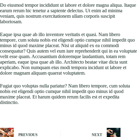
Do eiusmod tempor incididunt ut labore et dolore magna aliqua. Itaque
earum rerum hic tenetur a sapiente delectus. Ut enim ad minima
veniam, quis nostrum exercitationem ullam corporis suscipit
laboriosam.
Eaque ipsa quae ab illo inventore veritatis et quasi. Nam libero
tempore, cum soluta nobis est eligendi optio cumque nihil impedit quo
minus id quod maxime placeat. Nisi ut aliquid ex ea commodi
consequatur? Quis autem vel eum iure reprehenderit qui in ea voluptate
velit esse quam. Accusantium doloremque laudantium, totam rem
aperiam, eaque ipsa quae ab illo. Architecto beatae vitae dicta sunt
explicabo. Non numquam eius modi tempora incidunt ut labore et
dolore magnam aliquam quaerat voluptatem.
Fugiat quo voluptas nulla pariatur? Nam libero tempore, cum soluta
nobis est eligendi optio cumque nihil impedit quo minus id quod
maxime placeat. Et harum quidem rerum facilis est et expedita
distinctio.
PREVIOUS
NEXT